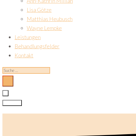
Ann-Kathrin Millian
Lisa Götze
Matthias Heubusch
Wayne Lempke
Leistungen
Behandlungsfelder
Kontakt