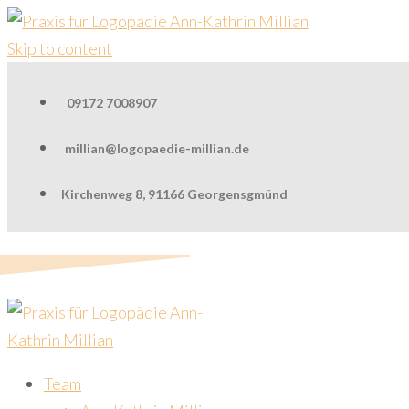
Skip to content
09172 7008907
millian@logopaedie-millian.de
Kirchenweg 8, 91166 Georgensgmünd
Team