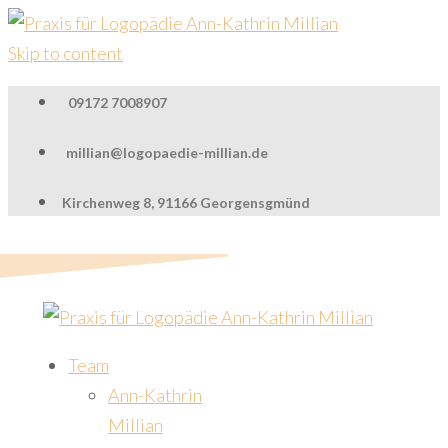
Skip to content
09172 7008907
millian@logopaedie-millian.de
Kirchenweg 8, 91166 Georgensgmünd
Team
Ann-Kathrin
Millian